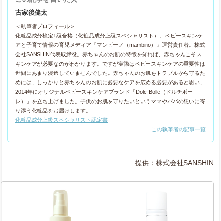
古家後健太
＜執筆者プロフィール＞
化粧品成分検定1級合格（化粧品成分上級スペシャリスト）。ベビースキンケ
アと子育て情報の育児メディア『マンビーノ（mambino）』運営責任者。株式
会社SANSHIN代表取締役。赤ちゃんのお肌の特徴を知れば、赤ちゃんこそス
キンケアが必要なのがわかります。ですが実際はベビースキンケアの重要性は
世間にあまり浸透していませんでした。赤ちゃんのお肌をトラブルから守るた
めには、しっかりと赤ちゃんのお肌に必要なケアを広める必要があると思い、
2014年にオリジナルベビースキンケアブランド「Dolci Bolle（ドルチボー
レ）」を立ち上げました。子供のお肌を守りたいというママやパパの想いに寄
り添う化粧品をお届けします。
化粧品成分上級スペシャリスト認定書
この執筆者の記事一覧
提供：株式会社SANSHIN