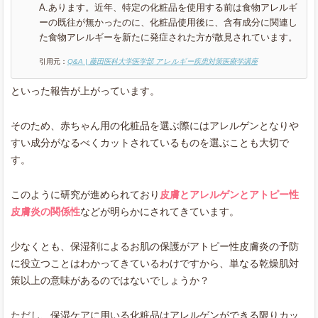
A.あります。近年、特定の化粧品を使用する前は食物アレルギ
ーの既往が無かったのに、化粧品使用後に、含有成分に関連し
た食物アレルギーを新たに発症された方が散見されています。
引用元：
Q&A | 藤田医科大学医学部 アレルギー疾患対策医療学講座
といった報告が上がっています。
そのため、赤ちゃん用の化粧品を選ぶ際にはアレルゲンとなりや
すい成分がなるべくカットされているものを選ぶことも大切で
す。
このように研究が進められており
皮膚とアレルゲンとアトピー性
皮膚炎の関係性
などが明らかにされてきています。
少なくとも、保湿剤によるお肌の保護がアトピー性皮膚炎の予防
に役立つことはわかってきているわけですから、単なる乾燥肌対
策以上の意味があるのではないでしょうか？
ただし、保湿ケアに用いる化粧品はアレルゲンができる限りカッ