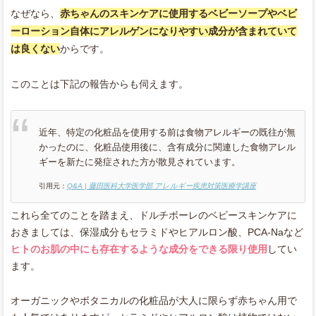
なぜなら、
赤ちゃんのスキンケアに使用するベビーソープやベビ
ーローション自体にアレルゲンになりやすい成分が含まれていて
は良くない
からです。
このことは下記の報告からも伺えます。
近年、特定の化粧品を使用する前は食物アレルギーの既往が無
かったのに、化粧品使用後に、含有成分に関連した食物アレル
ギーを新たに発症された方が散見されています。
引用元：
Q&A | 藤田医科大学医学部 アレルギー疾患対策医療学講座
これら全てのことを踏まえ、ドルチボーレのベビースキンケアに
おきましては、保湿成分もセラミドやヒアルロン酸、PCA-Naなど
ヒトのお肌の中にも存在するような成分をできる限り使用
してい
ます。
オーガニックやボタニカルの化粧品が大人に限らず赤ちゃん用で