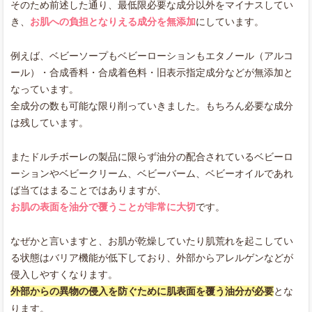
そのため前述した通り、最低限必要な成分以外をマイナスしてい
き、
お肌への負担となりえる成分を無添加
にしています。
例えば、ベビーソープもベビーローションもエタノール（アルコ
ール）・合成香料・合成着色料・旧表示指定成分などが無添加と
なっています。
全成分の数も可能な限り削っていきました。もちろん必要な成分
は残しています。
またドルチボーレの製品に限らず油分の配合されているベビーロ
ーションやベビークリーム、ベビーバーム、ベビーオイルであれ
ば当てはまることではありますが、
お肌の表面を油分で覆うことが非常に大切
です。
なぜかと言いますと、お肌が乾燥していたり肌荒れを起こしてい
る状態はバリア機能が低下しており、外部からアレルゲンなどが
侵入しやすくなります。
外部からの異物の侵入を防ぐために肌表面を覆う油分が必要
とな
ります。