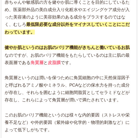
赤ちゃんや敏感肌の方を健やか肌に導くことを目的にしているた
め、医薬部外品の美白成分入り化粧水やエイジングケア成分が入
った美容液のように美容効果のある成分をプラスするのではな
く、むしろ
最低限必要な成分以外をマイナスしていくことにこだ
わっています。
健やか肌というのはお肌のバリア機能がきちんと働いているお肌
なのですが、お肌のバリア機能をもたらしているのは主に肌の最
表面層である
角質層
と
皮脂膜
です。
角質層というのは潤いを保つために角質細胞の中に天然保湿因子
と呼ばれるアミノ酸やミネラル、PCAなどの保水力を持った成分
が存在し、それらを囲むように細胞間脂質としてセラミドなどが
存在し、これらによって角質層が潤いで満たされています。
このお肌のバリア機能というのは様々な内的要因（ストレスや栄
養不足など）や外的要因（紫外線や化学的・物理的刺激など）に
よって低下しがちです。