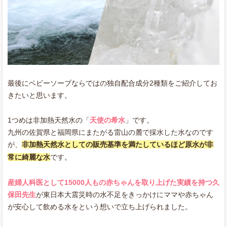
最後にベビーソープならではの独自配合成分2種類をご紹介してお
きたいと思います。
1つめは非加熱天然水の「
天使の希水
」です。
九州の佐賀県と福岡県にまたがる雷山の麓で採水した水なのです
が、
非加熱天然水としての販売基準を満たしているほど原水が非
常に綺麗な水
です。
産婦人科医として15000人もの赤ちゃんを取り上げた実績を持つ久
保田先生
が東日本大震災時の水不足をきっかけにママや赤ちゃん
が安心して飲める水をという想いで立ち上げられました。