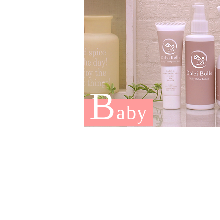
B
aby