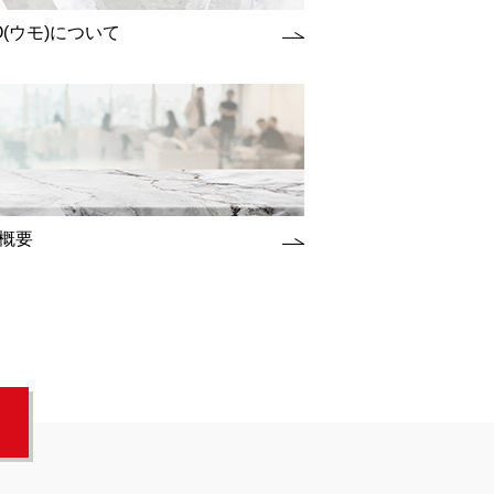
O(ウモ)について
概要