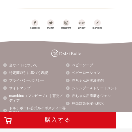
Facebook
Twitter
Instagram
LINE@
mambino
当サイトについて
ベビーソープ
特定商取引に基づく表記
ベビーローション
プライバシーポリシー
赤ちゃん用洗濯洗剤
サイトマップ
シャンプー＆トリートメント
mambino（マンビーノ）｜育児メ
赤ちゃん用歯磨きジェル
ディア
乾燥対策保湿化粧水
ドルチボーレ公式ルイボスティー専
門通販
購入する
株式会社SANSHINは、Fun to Shareに賛同しています。