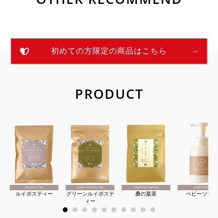
お買い物を続ける
カートへ進む
初めての方限定の商品はこちら
PRODUCT
Rooibos Tea
Green Rooibos Tea
Mulberry Leaf Tea
BABY SOAP
ルイボスティー
グリーンルイボステ
桑の葉茶
ベビーソープ
ィー