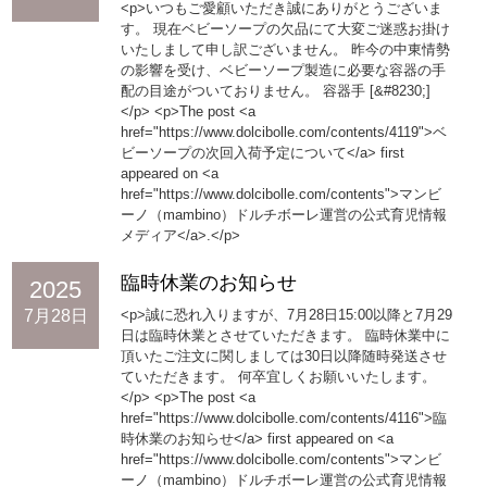
<p>いつもご愛顧いただき誠にありがとうございま
す。 現在ベビーソープの欠品にて大変ご迷惑お掛け
いたしまして申し訳ございません。 昨今の中東情勢
の影響を受け、ベビーソープ製造に必要な容器の手
配の目途がついておりません。 容器手 [&#8230;]
</p> <p>The post <a
href="https://www.dolcibolle.com/contents/4119">ベ
ビーソープの次回入荷予定について</a> first
appeared on <a
href="https://www.dolcibolle.com/contents">マンビ
ーノ（mambino）ドルチボーレ運営の公式育児情報
メディア</a>.</p>
臨時休業のお知らせ
2025
7月28日
<p>誠に恐れ入りますが、7月28日15:00以降と7月29
日は臨時休業とさせていただきます。 臨時休業中に
頂いたご注文に関しましては30日以降随時発送させ
ていただきます。 何卒宜しくお願いいたします。
</p> <p>The post <a
href="https://www.dolcibolle.com/contents/4116">臨
時休業のお知らせ</a> first appeared on <a
href="https://www.dolcibolle.com/contents">マンビ
ーノ（mambino）ドルチボーレ運営の公式育児情報