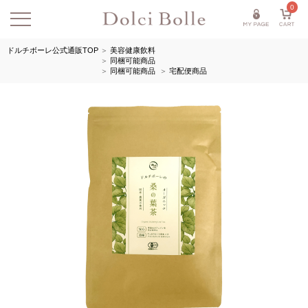
0
ドルチボーレ公式通販TOP
＞
美容健康飲料
＞
同梱可能商品
＞
同梱可能商品
＞
宅配便商品