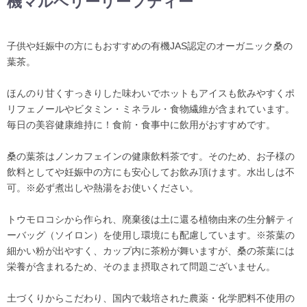
機マルベリーリーフティー
子供や妊娠中の方にもおすすめの有機JAS認定のオーガニック桑の
葉茶。
ほんのり甘くすっきりした味わいでホットもアイスも飲みやすくポ
リフェノールやビタミン・ミネラル・食物繊維が含まれています。
毎日の美容健康維持に！食前・食事中に飲用がおすすめです。
桑の葉茶はノンカフェインの健康飲料茶です。そのため、お子様の
飲料としてや妊娠中の方にも安心してお飲み頂けます。水出しは不
可。※必ず煮出しや熱湯をお使いください。
トウモロコシから作られ、廃棄後は土に還る植物由来の生分解ティ
ーバッグ（ソイロン）を使用し環境にも配慮しています。※茶葉の
細かい粉が出やすく、カップ内に茶粉が舞いますが、桑の茶葉には
栄養が含まれるため、そのまま摂取されて問題ございません。
土づくりからこだわり、国内で栽培された農薬・化学肥料不使用の