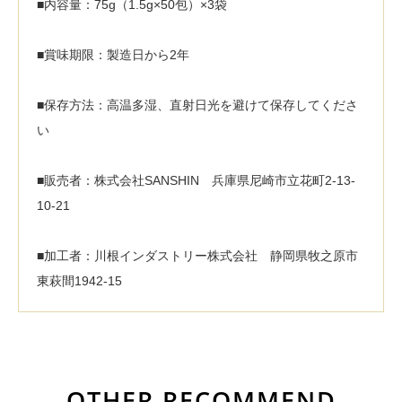
■内容量：75g（1.5g×50包）×3袋
■賞味期限：製造日から2年
■保存方法：高温多湿、直射日光を避けて保存してくださ
い
■販売者：株式会社SANSHIN 兵庫県尼崎市立花町2-13-
10-21
■加工者：川根インダストリー株式会社 静岡県牧之原市
東萩間1942-15
OTHER RECOMMEND